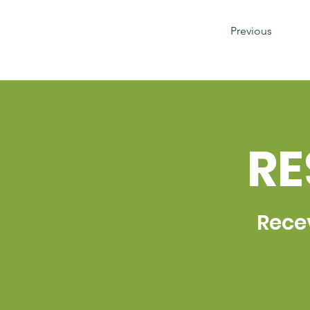
Previous
RE
Recev