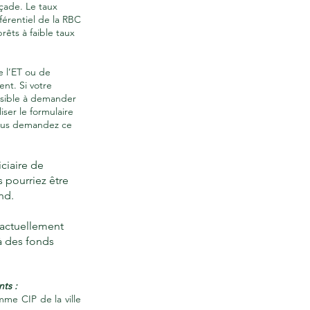
çade. Le taux
éférentiel de la RBC
rêts à faible taux
e l’ET ou de
nt. Si votre
ssible à demander
iser le formulaire
vous demandez ce
ciaire de
 pourriez être
nd.
 actuellement
à des fonds
ts :
mme CIP de la ville