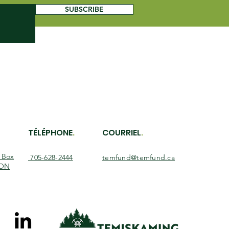
SUBSCRIBE
TÉLÉPHONE
.
COURRIEL
.
O Box
705-628-2444
temfund@temfund.ca
 ON