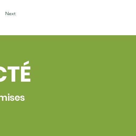
Next
CTÉ
 mises