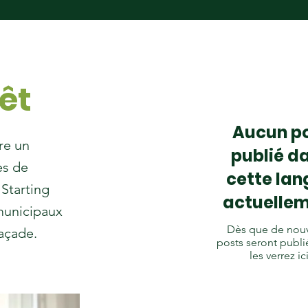
rêt
Aucun p
re un
publié d
es de
cette lan
Starting
actuelle
municipaux
Dès que de nou
açade.
posts seront publi
les verrez ici