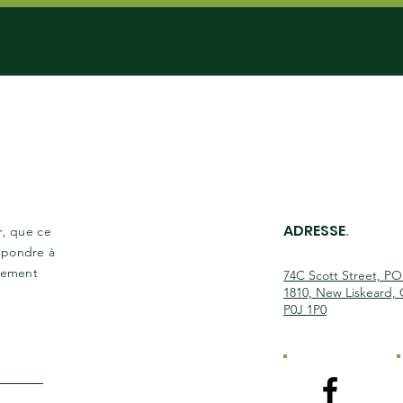
ADRESSE
.
r, que ce
épondre à
plement
74C Scott Street, P
1810, New Liskeard,
P0J 1P0