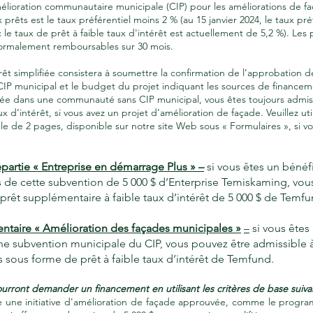
ioration communautaire municipale (CIP) pour les améliorations de fa
 prêts est le taux préférentiel moins 2 % (au 15 janvier 2024, le taux pr
 le taux de prêt à faible taux d'intérêt est actuellement de 5,2 %). Les p
normalement remboursables sur 30 mois.
t simplifiée consistera à soumettre la confirmation de l’approbation d
IP municipal et le budget du projet indiquant les sources de financeme
tuée dans une communauté sans CIP municipal, vous êtes toujours admi
ux d’intérêt, si vous avez un projet d’amélioration de façade. Veuillez util
 de 2 pages, disponible sur notre site Web sous « Formulaires », si 
epartie « Entreprise en démarrage Plus » –
si vous êtes un bénéfi
s de cette subvention de 5 000 $ d’Enterprise Temiskaming, vous
prêt supplémentaire à faible taux d’intérêt de 5 000 $ de Temfu
ntaire « Amélioration des façades municipales »
–
si vous êtes
une subvention municipale du CIP, vous pouvez être admissible 
 sous forme de prêt à faible taux d’intérêt de Temfund.
urront demander un financement en utilisant les critères de base suivan
re une initiative d'amélioration de façade approuvée, comme le progra