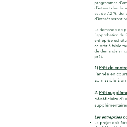
programmes d'amél
d'intérêt des deux
est de 7,2 %, donc
d'intérêt seront 
La demande de prê
l’approbation du C
entreprise est si
ce prêt à faible ta
de demande simple
prêt.
1)
Prêt de contr
l’année en cour
admissible à un 
2.
Prêt suppléme
bénéficiaire d’
supplémentaires
Les entreprises po
Le projet doit êt