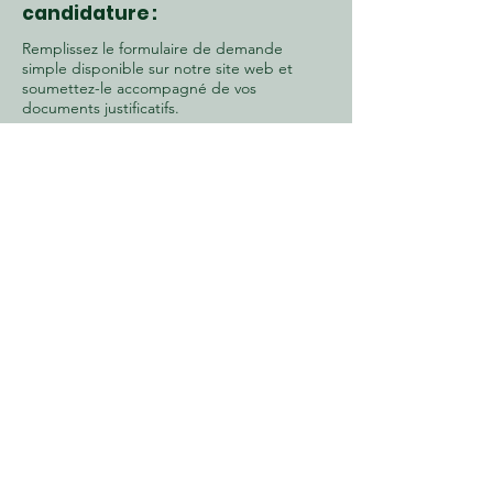
candidature :
Remplissez le formulaire de demande
simple disponible sur notre site web et
soumettez-le accompagné de vos
documents justificatifs.
4) Planifiez une réunion
(facultatif mais
recommandé) :
Nous vous recommandons vivement de
planifier une première rencontre avec notre
personnel afin de vous assurer que votre
candidature est aussi solide que possible.
Notre équipe est là pour vous guider tout
au long du processus et répondre à toutes
vos questions.