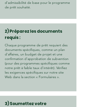
d’admissibilité de base pour le programme
de prêt souhaité.
2) Préparez les documents
requis :
Chaque programme de prêt requiert des
documents spécifiques, comme un plan
d'affaires, un budget de projet et une
confirmation d'approbation de subvention
(pour des programmes spécifiques comme
notre prêt à faible taux d'intérêt). Vérifiez
les exigences spécifiques sur notre site
Web dans la section « Formulaires ».
3) Soumettez votre